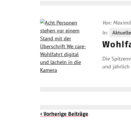
Von:
Maximili
In:
Aktuell
Wohlfa
Die Spitzenv
und jährlich
Beitragsnav
‹ Vorherige Beiträge