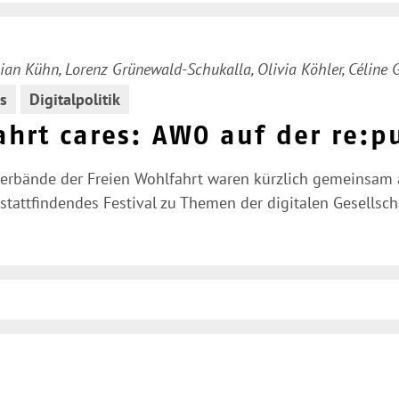
an Kühn, Lorenz Grünewald-Schukalla, Olivia Köhler, Céline
es
Digitalpolitik
hrt cares: AWO auf der re:p
erbände der Freien Wohlfahrt waren kürzlich gemeinsam au
 stattfindendes Festival zu Themen der digitalen Gesellsch
igation