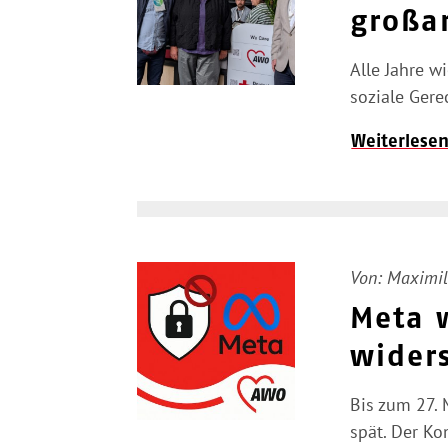
großar
Alle Jahre w
soziale Gere
Weiterlese
Von:
Maximil
Meta w
widers
Bis zum 27.
spät. Der K