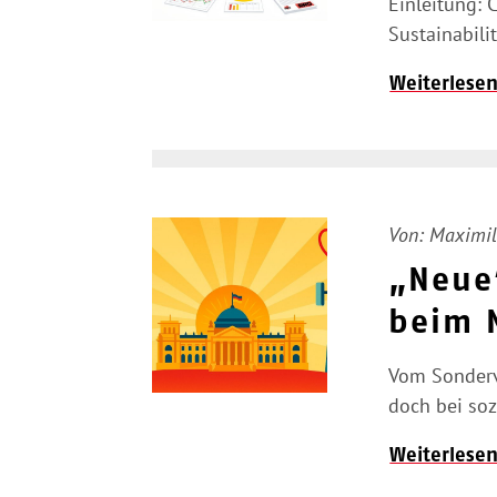
Einleitung: 
Sustainabili
Weiterlese
Von:
Maximil
„Neue“
beim N
Vom Sonderve
doch bei so
Weiterlese