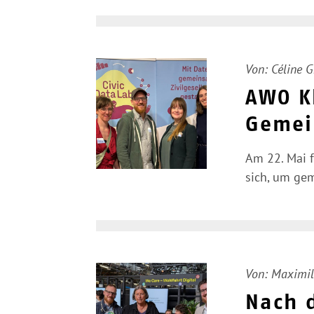
Von:
Céline 
AWO K
Gemei
Am 22. Mai f
sich, um gem
Von:
Maximil
Nach d