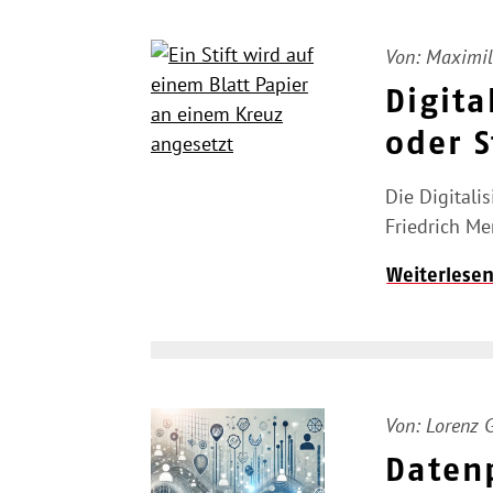
Von:
Maximil
Digita
oder S
Die Digitali
Friedrich Mer
Weiterlese
Von:
Lorenz 
Datenp