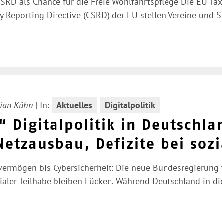
CSRD als Chance für die Freie Wohlfahrtspflege Die EU-T
ty Reporting Directive (CSRD) der EU stellen Vereine und
n
ian Kühn
|
In:
Aktuelles
Digitalpolitik
 Digitalpolitik in Deutschlan
etzausbau, Defizite bei sozi
rmögen bis Cybersicherheit: Die neue Bundesregierung tre
zialer Teilhabe bleiben Lücken. Während Deutschland in 
n