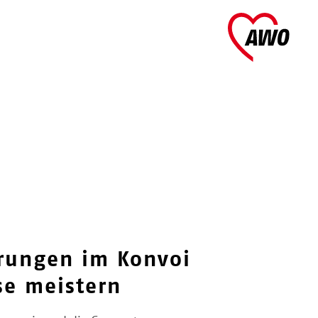
AWO 
rungen im Konvoi
se meistern