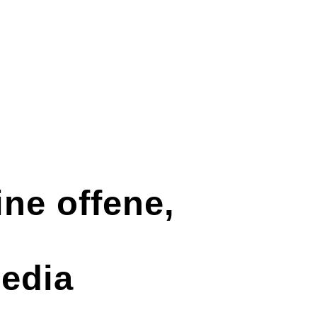
AWO 
ne offene,
media