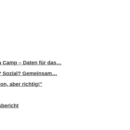
a Camp – Daten für das…
al? Sozial? Gemeinsam…
n, aber richtig!"
sbericht