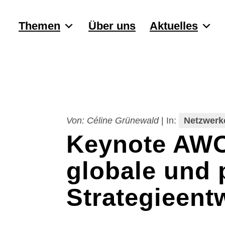
Themen
Über uns
Aktuelles
Von:
Céline Grünewald
|
In:
Netzwerk
Keynote AWO
globale und p
Strategieent