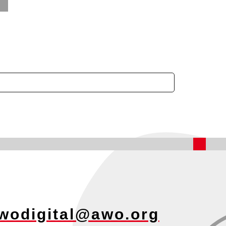
AWO 
wodigital@awo.org