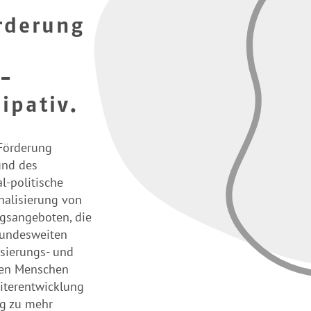
örderung
 -
ipativ.
 Förderung
und des
l-politische
nalisierung von
ngsangeboten, die
bundesweiten
isierungs- und
ten Menschen
eiterentwicklung
ng zu mehr