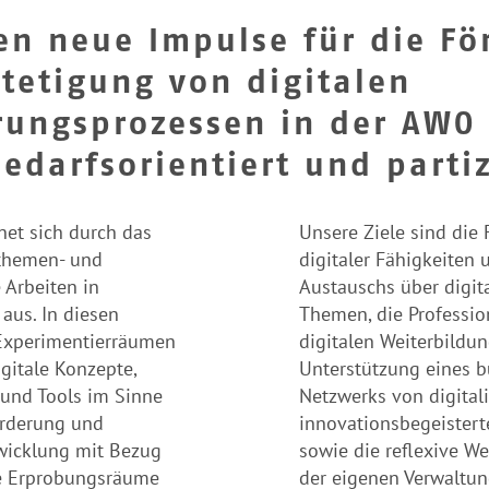
en neue Impulse für die F
tetigung von digitalen
rungsprozessen in der AWO
bedarfsorientiert und partiz
net sich durch das
Unsere Ziele sind die
, themen- und
digitaler Fähigkeiten 
 Arbeiten in
Austauschs über digita
aus. In diesen
Themen, die Professio
 Experimentierräumen
digitalen Weiterbildu
igitale Konzepte,
Unterstützung eines 
und Tools im Sinne
Netzwerks von digital
örderung und
innovationsbegeister
wicklung mit Bezug
sowie die reflexive W
Die Erprobungsräume
der eigenen Verwaltu